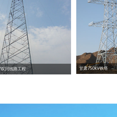
甘肃750kV铁塔
kV双回线路工程